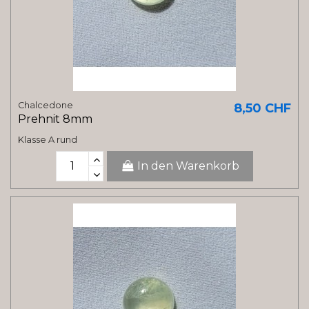
Chalcedone
8,50 CHF
Prehnit 8mm
Klasse A rund
In den Warenkorb