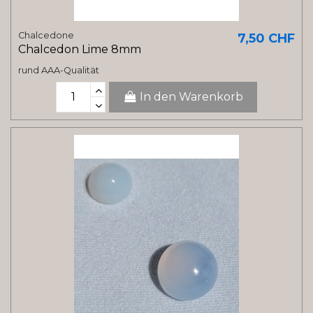
Chalcedone
7,50 CHF
Chalcedon Lime 8mm
rund AAA-Qualität
In den Warenkorb