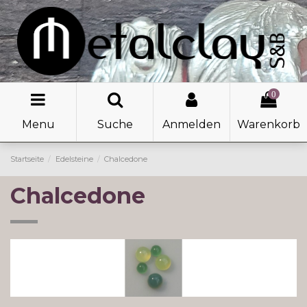
0
Menu
Suche
Anmelden
Warenkorb
Startseite
Edelsteine
Chalcedone
Chalcedone