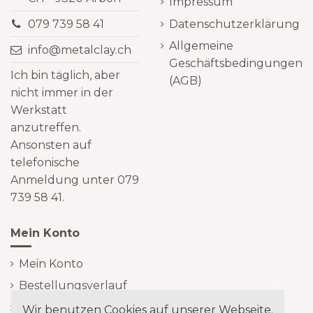
Impressum
Datenschutzerklärung
079 739 58 41
Allgemeine
info@metalclay.ch
Geschäftsbedingungen
Ich bin täglich, aber
(AGB)
nicht immer in der
Werkstatt
anzutreffen.
Ansonsten auf
telefonische
Anmeldung unter 079
739 58 41.
Mein Konto
Mein Konto
Bestellungsverlauf
Auftragsverfolgung Gast
Wir benutzen Cookies auf unserer Webseite.