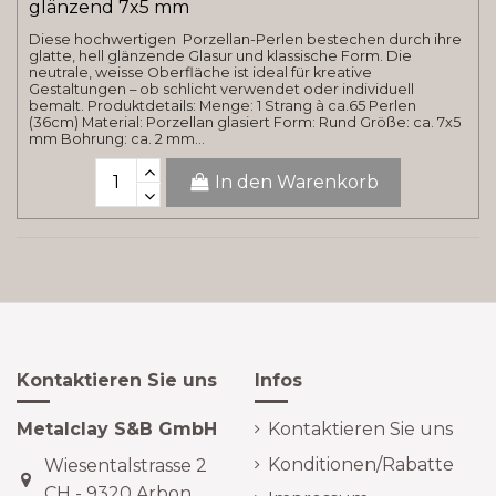
glänzend 7x5 mm
Diese hochwertigen Porzellan-Perlen bestechen durch ihre
glatte, hell glänzende Glasur und klassische Form. Die
neutrale, weisse Oberfläche ist ideal für kreative
Gestaltungen – ob schlicht verwendet oder individuell
bemalt. Produktdetails: Menge: 1 Strang à ca.65 Perlen
(36cm) Material: Porzellan glasiert Form: Rund Größe: ca. 7x5
mm Bohrung: ca. 2 mm...
In den Warenkorb
Kontaktieren Sie uns
Infos
Metalclay S&B GmbH
Kontaktieren Sie uns
Konditionen/Rabatte
Wiesentalstrasse 2
CH - 9320 Arbon