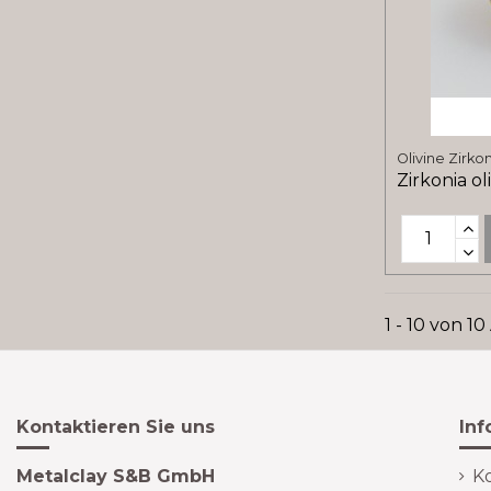
Olivine Zirko
Zirkonia ol
1 - 10 von 10
Kontaktieren Sie uns
Inf
Metalclay S&B GmbH
Ko