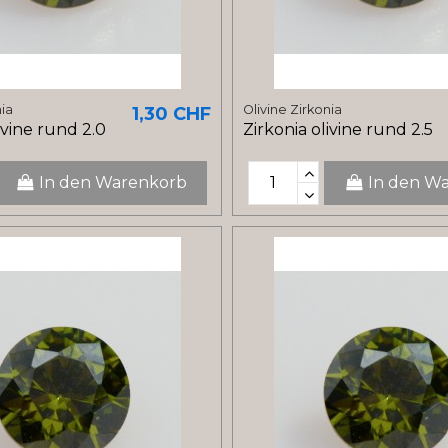
nia
Olivine Zirkonia
1,30 CHF
ivine rund 2.0
Zirkonia olivine rund 2.5
In den Warenkorb
In den W