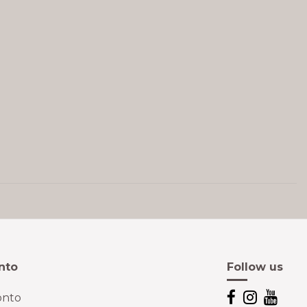
nto
Follow us
onto