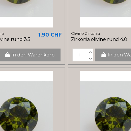
nia
Olivine Zirkonia
1,90 CHF
ivine rund 3.5
Zirkonia olivine rund 4.0
In den Warenkorb
In den W