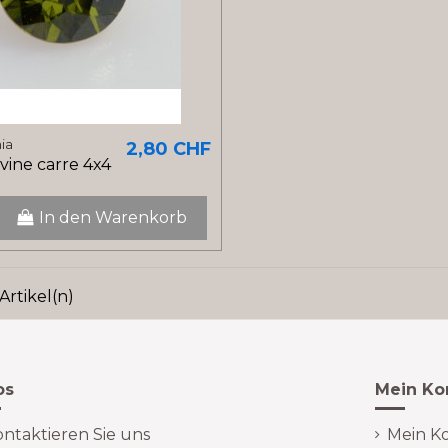
nia
2,80 CHF
ivine carre 4x4
In den Warenkorb
 Artikel(n)
os
Mein Ko
ntaktieren Sie uns
Mein K