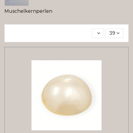
Muschelkernperlen
39