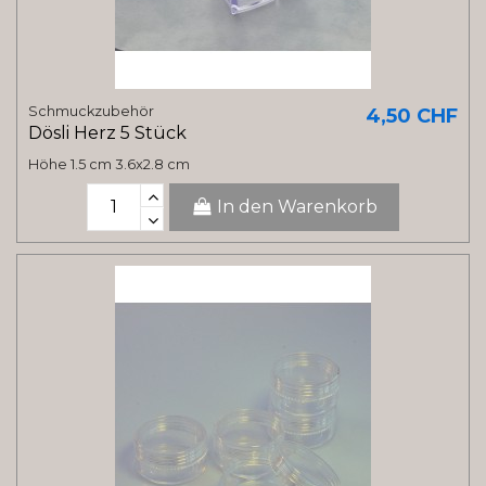
Schmuckzubehör
4,50 CHF
Dösli Herz 5 Stück
Höhe 1.5 cm 3.6x2.8 cm
In den Warenkorb