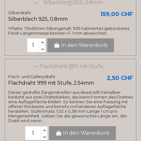
Silberdraht
159,00 CHF
Silberblech 925, 0.8mm
1 Platte 70x50mm Silbergehalt: 935 Satiniertes gebürstetes
Finish Längenmasse können +/- 1 mm abweichen.
In den Warenkorb
Flach- und Gallerydraht
2,50 CHF
Flachdraht 999 mit Stufe, 2.54mm
Dieser gestufte Zargenstreifen aus dead soft Feinsilber
besteht aus zwei Drahtstärken, die beim Formen des Drahtes
eine Auflagefläche bilden. So können Sie eine Fassung mit
offener Rückseite und bereits vorhandener Auflagefläche
herstellen. Stufenmass: 1,02 x 0,38 mm Länge 1 cm pro
Mengeneinheit. Geben Sie die gewünschte Länge ein, der
Draht wird wenn...
In den Warenkorb