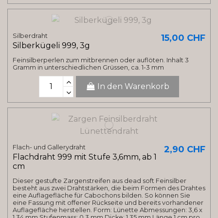
Silberdraht
15,00 CHF
Silberkügeli 999, 3g
Feinsilberperlen zum mitbrennen oder auflöten. Inhalt 3
Gramm in unterschiedlichen Grüssen, ca. 1-3 mm
In den Warenkorb
Flach- und Gallerydraht
2,90 CHF
Flachdraht 999 mit Stufe 3,6mm, ab 1
cm
Dieser gestufte Zargenstreifen aus dead soft Feinsilber
besteht aus zwei Drahtstärken, die beim Formen des Drahtes
eine Auflagefläche für Cabochons bilden. So können Sie
eine Fassung mit offener Rückseite und bereits vorhandener
Auflagefläche herstellen. Form: Lünette Abmessungen: 3,6 x
1,34 mm Stufenmass: 0,3 mm Dicke: 1,35 mm Länge 1 cm pro...