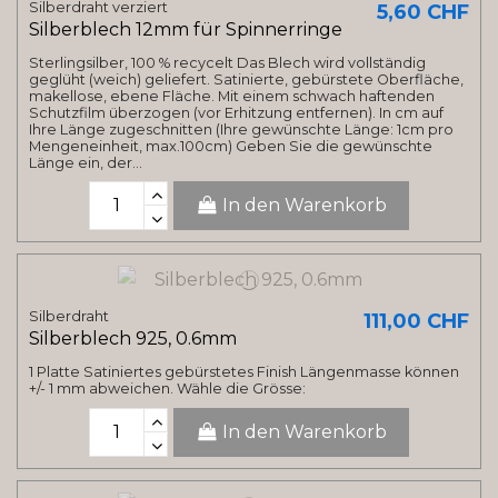
Silberdraht verziert
5,60 CHF
Silberblech 12mm für Spinnerringe
Sterlingsilber, 100 % recycelt Das Blech wird vollständig
geglüht (weich) geliefert. Satinierte, gebürstete Oberfläche,
makellose, ebene Fläche. Mit einem schwach haftenden
Schutzfilm überzogen (vor Erhitzung entfernen). In cm auf
Ihre Länge zugeschnitten (Ihre gewünschte Länge: 1cm pro
Mengeneinheit, max.100cm) Geben Sie die gewünschte
Länge ein, der...
In den Warenkorb
Silberdraht
111,00 CHF
Silberblech 925, 0.6mm
1 Platte Satiniertes gebürstetes Finish Längenmasse können
+/- 1 mm abweichen. Wähle die Grösse:
In den Warenkorb